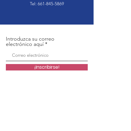
Tel:
661-845-5869
Introduzca su correo
electrónico aquí
¡Inscribirse!
Office:
9009 Weedpatch Hwy, Suite D
Lamont, CA 93241